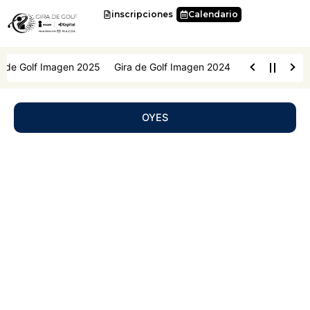
Ir
inscripciones
Calendario
al
contenido
 de Golf Imagen 2025
Gira de Golf Imagen 2024
Gira de Golf I
OYES